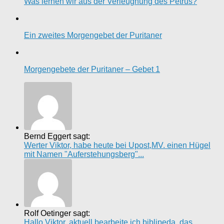
Was lernen wir aus der Verleugnung des Petrus?
Ein zweites Morgengebet der Puritaner
Morgengebete der Puritaner – Gebet 1
Bernd Eggert sagt:
Werter Viktor, habe heute bei Upost,MV. einen Hügel
mit Namen "Auferstehungsberg"...
Rolf Oetinger sagt:
Hallo Viktor, aktuell bearbeite ich biblipeda, das