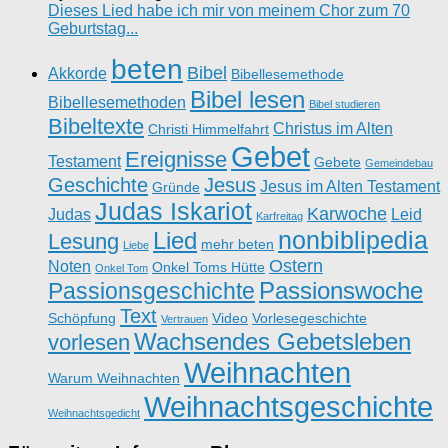
Dieses Lied habe ich mir von meinem Chor zum 70
Geburtstag...
beten
Bibel
Akkorde
Bibellesemethode
Bibel lesen
Bibellesemethoden
Bibel studieren
Bibeltexte
Christus im Alten
Christi Himmelfahrt
Gebet
Ereignisse
Testament
Gebete
Gemeindebau
Geschichte
Jesus
Jesus im Alten Testament
Gründe
Judas Iskariot
Karwoche
Judas
Leid
Karfreitag
nonbiblipedia
Lied
Lesung
mehr beten
Liebe
Ostern
Noten
Onkel Toms Hütte
Onkel Tom
Passionswoche
Passionsgeschichte
Text
Schöpfung
Video
Vorlesegeschichte
Vertrauen
Wachsendes Gebetsleben
vorlesen
Weihnachten
Warum Weihnachten
Weihnachtsgeschichte
Weihnachtsgedicht