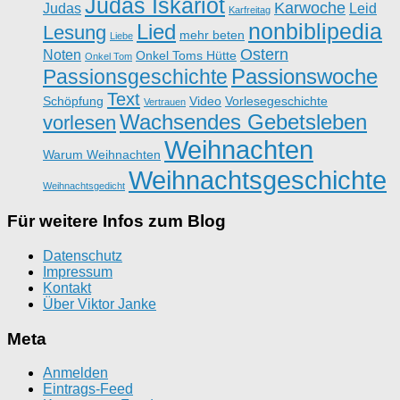
Judas Iskariot
Karwoche
Judas
Leid
Karfreitag
nonbiblipedia
Lied
Lesung
mehr beten
Liebe
Ostern
Noten
Onkel Toms Hütte
Onkel Tom
Passionswoche
Passionsgeschichte
Text
Schöpfung
Video
Vorlesegeschichte
Vertrauen
Wachsendes Gebetsleben
vorlesen
Weihnachten
Warum Weihnachten
Weihnachtsgeschichte
Weihnachtsgedicht
Für weitere Infos zum Blog
Datenschutz
Impressum
Kontakt
Über Viktor Janke
Meta
Anmelden
Eintrags-Feed