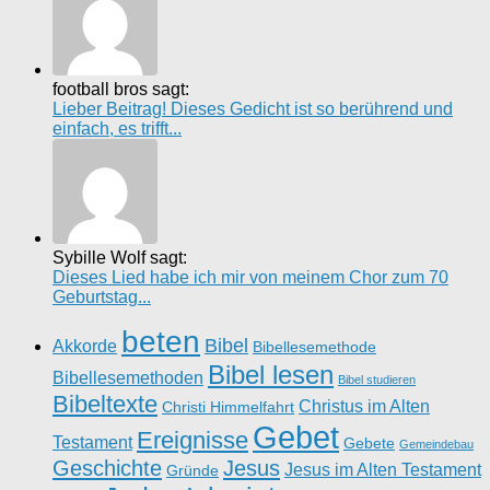
football bros sagt:
Lieber Beitrag! Dieses Gedicht ist so berührend und
einfach, es trifft...
Sybille Wolf sagt:
Dieses Lied habe ich mir von meinem Chor zum 70
Geburtstag...
beten
Bibel
Akkorde
Bibellesemethode
Bibel lesen
Bibellesemethoden
Bibel studieren
Bibeltexte
Christus im Alten
Christi Himmelfahrt
Gebet
Ereignisse
Testament
Gebete
Gemeindebau
Geschichte
Jesus
Jesus im Alten Testament
Gründe