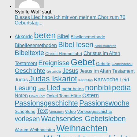
Sybille Wolf sagt:
Dieses Lied habe ich mir von meinem Chor zum 70
Geburtstag...
beten
Bibel
Akkorde
Bibellesemethode
Bibel lesen
Bibellesemethoden
Bibel studieren
Bibeltexte
Christus im Alten
Christi Himmelfahrt
Gebet
Ereignisse
Testament
Gebete
Gemeindebau
Geschichte
Jesus
Jesus im Alten Testament
Gründe
Judas Iskariot
Karwoche
Judas
Leid
Karfreitag
nonbiblipedia
Lied
Lesung
mehr beten
Liebe
Ostern
Noten
Onkel Toms Hütte
Onkel Tom
Passionswoche
Passionsgeschichte
Text
Schöpfung
Video
Vorlesegeschichte
Vertrauen
Wachsendes Gebetsleben
vorlesen
Weihnachten
Warum Weihnachten