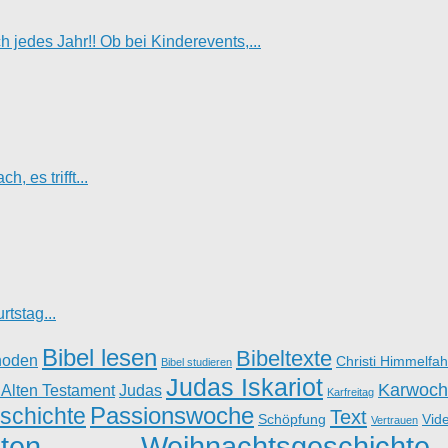
jedes Jahr!! Ob bei Kinderevents,...
, es trifft...
tstag...
Bibel lesen
Bibeltexte
hoden
Christi Himmelfah
Bibel studieren
Judas Iskariot
Karwoch
 Alten Testament
Judas
Karfreitag
Passionswoche
schichte
Text
Schöpfung
Vid
Vertrauen
ten
Weihnachtsgeschichte