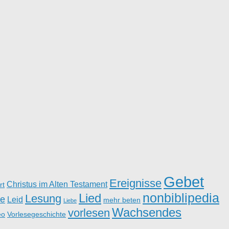
Gebet
Ereignisse
Christus im Alten Testament
rt
nonbiblipedia
Lied
Lesung
e
Leid
mehr beten
Liebe
Wachsendes
vorlesen
eo
Vorlesegeschichte