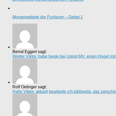
Morgengebete der Puritaner – Gebet 1
Bernd Eggert sagt:
Werter Viktor, habe heute bei Upost,MV. einen Hügel mi
Rolf Oetinger sagt:
Hallo Viktor, aktuell bearbeite ich biblipeda, das zwisc