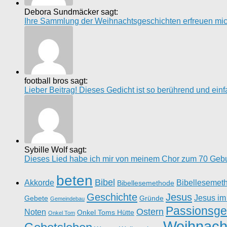
Debora Sundmäcker sagt:
Ihre Sammlung der Weihnachtsgeschichten erfreuen mich 
football bros sagt:
Lieber Beitrag! Dieses Gedicht ist so berührend und einfach
Sybille Wolf sagt:
Dieses Lied habe ich mir von meinem Chor zum 70 Gebur
beten
Bibel
Akkorde
Bibellesemet
Bibellesemethode
Geschichte
Jesus
Jesus im
Gebete
Gründe
Gemeindebau
Passionsge
Ostern
Noten
Onkel Toms Hütte
Onkel Tom
Weihnach