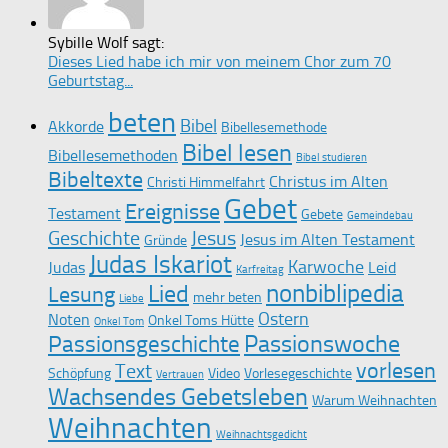
Sybille Wolf sagt:
Dieses Lied habe ich mir von meinem Chor zum 70
Geburtstag...
beten
Bibel
Akkorde
Bibellesemethode
Bibel lesen
Bibellesemethoden
Bibel studieren
Bibeltexte
Christus im Alten
Christi Himmelfahrt
Gebet
Ereignisse
Testament
Gebete
Gemeindebau
Geschichte
Jesus
Jesus im Alten Testament
Gründe
Judas Iskariot
Karwoche
Judas
Leid
Karfreitag
nonbiblipedia
Lied
Lesung
mehr beten
Liebe
Ostern
Noten
Onkel Toms Hütte
Onkel Tom
Passionswoche
Passionsgeschichte
vorlesen
Text
Schöpfung
Video
Vorlesegeschichte
Vertrauen
Wachsendes Gebetsleben
Warum Weihnachten
Weihnachten
Weihnachtsgedicht