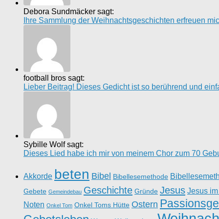
Debora Sundmäcker sagt:
Ihre Sammlung der Weihnachtsgeschichten erfreuen mich 
football bros sagt:
Lieber Beitrag! Dieses Gedicht ist so berührend und einfach
Sybille Wolf sagt:
Dieses Lied habe ich mir von meinem Chor zum 70 Gebur
beten
Bibel
Akkorde
Bibellesemet
Bibellesemethode
Geschichte
Jesus
Jesus im
Gebete
Gründe
Gemeindebau
Passionsge
Ostern
Noten
Onkel Toms Hütte
Onkel Tom
Weihnach