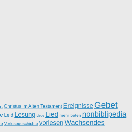
Gebet
Ereignisse
Christus im Alten Testament
rt
nonbiblipedia
Lied
Lesung
e
Leid
mehr beten
Liebe
Wachsendes
vorlesen
eo
Vorlesegeschichte