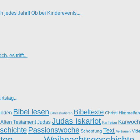
jedes Jahr!! Ob bei Kinderevents,...
, es trifft...
tstag...
Bibel lesen
Bibeltexte
hoden
Christi Himmelfah
Bibel studieren
Judas Iskariot
Karwoch
 Alten Testament
Judas
Karfreitag
Passionswoche
schichte
Text
Schöpfung
Vid
Vertrauen
ten
Weihnachtsgeschichte