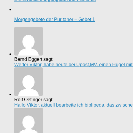
Morgengebete der Puritaner – Gebet 1
Bernd Eggert sagt:
Werter Viktor, habe heute bei Upost,MV. einen Hügel mi
Rolf Oetinger sagt:
Hallo Viktor, aktuell bearbeite ich biblipeda, das zwisc