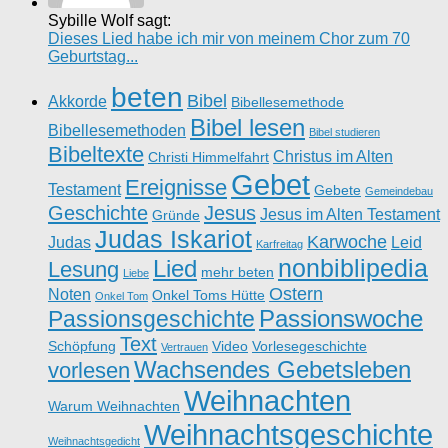
Sybille Wolf sagt:
Dieses Lied habe ich mir von meinem Chor zum 70
Geburtstag...
beten
Bibel
Akkorde
Bibellesemethode
Bibel lesen
Bibellesemethoden
Bibel studieren
Bibeltexte
Christus im Alten
Christi Himmelfahrt
Gebet
Ereignisse
Testament
Gebete
Gemeindebau
Geschichte
Jesus
Jesus im Alten Testament
Gründe
Judas Iskariot
Karwoche
Judas
Leid
Karfreitag
nonbiblipedia
Lied
Lesung
mehr beten
Liebe
Ostern
Noten
Onkel Toms Hütte
Onkel Tom
Passionswoche
Passionsgeschichte
Text
Schöpfung
Video
Vorlesegeschichte
Vertrauen
Wachsendes Gebetsleben
vorlesen
Weihnachten
Warum Weihnachten
Weihnachtsgeschichte
Weihnachtsgedicht