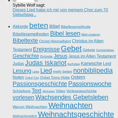
Sybille Wolf sagt:
Dieses Lied habe ich mir von meinem Chor zum 70
Geburtstag...
beten
Bibel
Akkorde
Bibellesemethode
Bibel lesen
Bibellesemethoden
Bibel studieren
Bibeltexte
Christus im Alten
Christi Himmelfahrt
Gebet
Ereignisse
Testament
Gebete
Gemeindebau
Geschichte
Jesus
Jesus im Alten Testament
Gründe
Judas Iskariot
Karwoche
Judas
Leid
Karfreitag
nonbiblipedia
Lied
Lesung
mehr beten
Liebe
Ostern
Noten
Onkel Toms Hütte
Onkel Tom
Passionswoche
Passionsgeschichte
Text
Schöpfung
Video
Vorlesegeschichte
Vertrauen
Wachsendes Gebetsleben
vorlesen
Weihnachten
Warum Weihnachten
Weihnachtsgeschichte
Weihnachtsgedicht