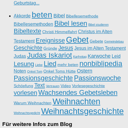
Geburtstag...
beten
Bibel
Akkorde
Bibellesemethode
Bibel lesen
Bibellesemethoden
Bibel studieren
Bibeltexte
Christus im Alten
Christi Himmelfahrt
Gebet
Ereignisse
Testament
Gebete
Gemeindebau
Geschichte
Jesus
Jesus im Alten Testament
Gründe
Judas Iskariot
Karwoche
Judas
Leid
Karfreitag
nonbiblipedia
Lied
Lesung
mehr beten
Liebe
Ostern
Noten
Onkel Toms Hütte
Onkel Tom
Passionswoche
Passionsgeschichte
Text
Schöpfung
Video
Vorlesegeschichte
Vertrauen
Wachsendes Gebetsleben
vorlesen
Weihnachten
Warum Weihnachten
Weihnachtsgeschichte
Weihnachtsgedicht
Für weitere Infos zum Blog