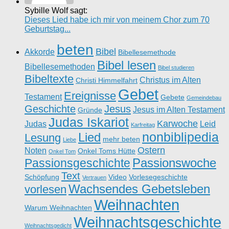
Sybille Wolf sagt:
Dieses Lied habe ich mir von meinem Chor zum 70
Geburtstag...
beten
Bibel
Akkorde
Bibellesemethode
Bibel lesen
Bibellesemethoden
Bibel studieren
Bibeltexte
Christus im Alten
Christi Himmelfahrt
Gebet
Ereignisse
Testament
Gebete
Gemeindebau
Geschichte
Jesus
Jesus im Alten Testament
Gründe
Judas Iskariot
Karwoche
Judas
Leid
Karfreitag
nonbiblipedia
Lied
Lesung
mehr beten
Liebe
Ostern
Noten
Onkel Toms Hütte
Onkel Tom
Passionswoche
Passionsgeschichte
Text
Schöpfung
Video
Vorlesegeschichte
Vertrauen
Wachsendes Gebetsleben
vorlesen
Weihnachten
Warum Weihnachten
Weihnachtsgeschichte
Weihnachtsgedicht