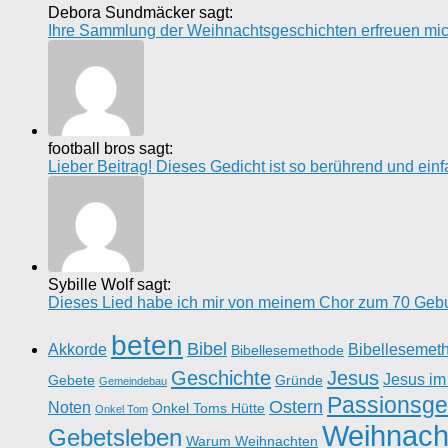
Debora Sundmäcker sagt:
Ihre Sammlung der Weihnachtsgeschichten erfreuen mich 
football bros sagt:
Lieber Beitrag! Dieses Gedicht ist so berührend und einfach
Sybille Wolf sagt:
Dieses Lied habe ich mir von meinem Chor zum 70 Gebur
beten
Bibel
Akkorde
Bibellesemet
Bibellesemethode
Geschichte
Jesus
Jesus im
Gebete
Gründe
Gemeindebau
Passionsge
Ostern
Noten
Onkel Toms Hütte
Onkel Tom
Weihnach
Gebetsleben
Warum Weihnachten