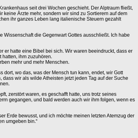
Krankenhaus seit drei Wochen geschieht. Der Alptraum fließt,
 keine Ärzte mehr, sondern wir sind zu Sortierern auf dem
en ihr ganzes Leben lang italienische Steuern gezahlt
ie Wissenschaft die Gegenwart Gottes ausschließt. Ich habe
 er hatte eine Bibel bei sich. Wir waren beeindruckt, dass er
t hatten, ihm zuzuhören.
terben mehr und mehr Menschen.
ss dort, wo das, was der Mensch tun kann, endet, wir Gott
 dass wir als wilde Atheisten jetzt jeden Tag auf der Suche
nnen.
t, zerstört waren, es geschafft hatte, uns trotz seines
Herrn gegangen, und bald werden auch wir ihm folgen, wenn es
ieser Erde bewusst, und ich möchte meinen letzten Atemzug der
hen umgeben bin.“