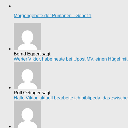
Morgengebete der Puritaner – Gebet 1
Bernd Eggert sagt:
Werter Viktor, habe heute bei Upost,MV. einen Hügel mi
Rolf Oetinger sagt:
Hallo Viktor, aktuell bearbeite ich biblipeda, das zwisc