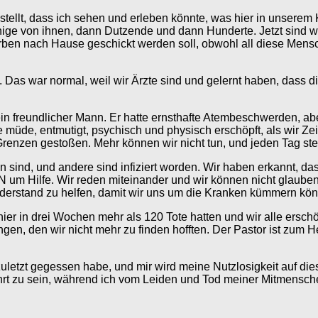
tellt, dass ich sehen und erleben könnte, was hier in unserem 
ge von ihnen, dann Dutzende und dann Hunderte. Jetzt sind wir
en nach Hause geschickt werden soll, obwohl all diese Mensch
Das war normal, weil wir Ärzte sind und gelernt haben, dass d
in freundlicher Mann. Er hatte ernsthafte Atembeschwerden, aber
 müde, entmutigt, psychisch und physisch erschöpft, als wir Zei
Grenzen gestoßen. Mehr können wir nicht tun, und jeden Tag s
n sind, und andere sind infiziert worden. Wir haben erkannt, da
N um Hilfe. Wir reden miteinander und wir können nicht glauben,
iderstand zu helfen, damit wir uns um die Kranken kümmern kö
hier in drei Wochen mehr als 120 Tote hatten und wir alle erschöpf
en, den wir nicht mehr zu finden hofften. Der Pastor ist zum 
 zuletzt gegessen habe, und mir wird meine Nutzlosigkeit auf d
kehrt zu sein, während ich vom Leiden und Tod meiner Mitmensc