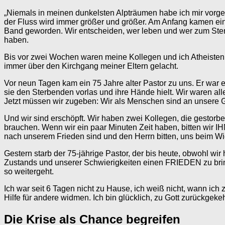
„Niemals in meinen dunkelsten Alpträumen habe ich mir vorges
der Fluss wird immer größer und größer. Am Anfang kamen eini
Band geworden. Wir entscheiden, wer leben und wer zum Sterb
haben.
Bis vor zwei Wochen waren meine Kollegen und ich Atheisten. 
immer über den Kirchgang meiner Eltern gelacht.
Vor neun Tagen kam ein 75 Jahre alter Pastor zu uns. Er war e
sie den Sterbenden vorlas und ihre Hände hielt. Wir waren alle
Jetzt müssen wir zugeben: Wir als Menschen sind an unsere 
Und wir sind erschöpft. Wir haben zwei Kollegen, die gestorbe
brauchen. Wenn wir ein paar Minuten Zeit haben, bitten wir IH
nach unserem Frieden sind und den Herrn bitten, uns beim W
Gestern starb der 75-jährige Pastor, der bis heute, obwohl wir 
Zustands und unserer Schwierigkeiten einen FRIEDEN zu bring
so weitergeht.
Ich war seit 6 Tagen nicht zu Hause, ich weiß nicht, wann ich
Hilfe für andere widmen. Ich bin glücklich, zu Gott zurückge
Die Krise als Chance begreifen