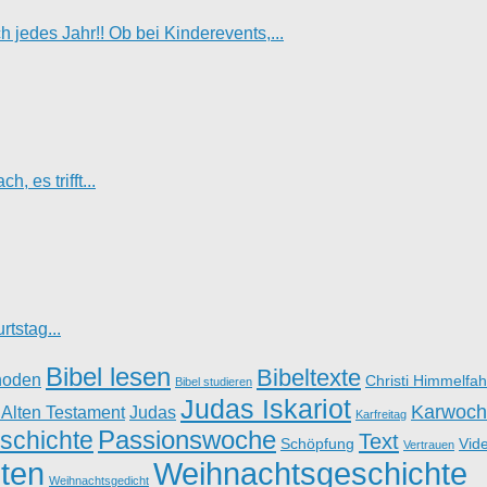
jedes Jahr!! Ob bei Kinderevents,...
, es trifft...
tstag...
Bibel lesen
Bibeltexte
hoden
Christi Himmelfah
Bibel studieren
Judas Iskariot
Karwoch
 Alten Testament
Judas
Karfreitag
Passionswoche
schichte
Text
Schöpfung
Vid
Vertrauen
ten
Weihnachtsgeschichte
Weihnachtsgedicht