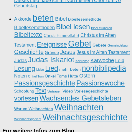
Dieses Lied habe ich mir von meinem Chor zum 70
Geburtstag...
beten
Bibel
Akkorde
Bibellesemethode
Bibel lesen
Bibellesemethoden
Bibel studieren
Bibeltexte
Christus im Alten
Christi Himmelfahrt
Gebet
Ereignisse
Testament
Gebete
Gemeindebau
Geschichte
Jesus
Jesus im Alten Testament
Gründe
Judas Iskariot
Karwoche
Judas
Leid
Karfreitag
nonbiblipedia
Lied
Lesung
mehr beten
Liebe
Ostern
Noten
Onkel Toms Hütte
Onkel Tom
Passionswoche
Passionsgeschichte
Text
Schöpfung
Video
Vorlesegeschichte
Vertrauen
Wachsendes Gebetsleben
vorlesen
Weihnachten
Warum Weihnachten
Weihnachtsgeschichte
Weihnachtsgedicht
Für weitere Infos zum Blog