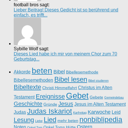
football bros sagt:
Lieber Beitrag! Dieses Gedicht ist so berührend und
einfach, es trifft...
Sybille Wolf sagt:
Dieses Lied habe ich mir von meinem Chor zum 70
Geburtstag...
beten
Bibel
Akkorde
Bibellesemethode
Bibel lesen
Bibellesemethoden
Bibel studieren
Bibeltexte
Christus im Alten
Christi Himmelfahrt
Gebet
Ereignisse
Testament
Gebete
Gemeindebau
Geschichte
Jesus
Jesus im Alten Testament
Gründe
Judas Iskariot
Karwoche
Judas
Leid
Karfreitag
nonbiblipedia
Lied
Lesung
mehr beten
Liebe
Ostern
Noten
Onkel Toms Hütte
Onkel Tom