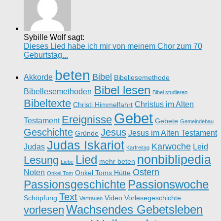
Sybille Wolf sagt:
Dieses Lied habe ich mir von meinem Chor zum 70
Geburtstag...
beten
Bibel
Akkorde
Bibellesemethode
Bibel lesen
Bibellesemethoden
Bibel studieren
Bibeltexte
Christus im Alten
Christi Himmelfahrt
Gebet
Ereignisse
Testament
Gebete
Gemeindebau
Geschichte
Jesus
Jesus im Alten Testament
Gründe
Judas Iskariot
Karwoche
Judas
Leid
Karfreitag
nonbiblipedia
Lied
Lesung
mehr beten
Liebe
Ostern
Noten
Onkel Toms Hütte
Onkel Tom
Passionswoche
Passionsgeschichte
Text
Schöpfung
Video
Vorlesegeschichte
Vertrauen
Wachsendes Gebetsleben
vorlesen