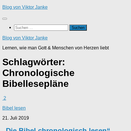
Zum
Blog von Viktor Janke
Inhalt
springen
Suchen
nach:
Blog von Viktor Janke
Lernen, wie man Gott & Menschen von Herzen liebt
Schlagwörter:
Chronologische
Bibellesepläne
2
Bibel lesen
21. Juli 2019
„Die Bibel chronologisch lesen“