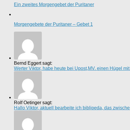
Ein zweites Morgengebet der Puritaner
Morgengebete der Puritaner – Gebet 1
Bernd Eggert sagt:
Werter Viktor, habe heute bei Upost,MV. einen Hügel mi
Rolf Oetinger sagt:
Hallo Viktor, aktuell bearbeite ich biblipeda, das zwisc