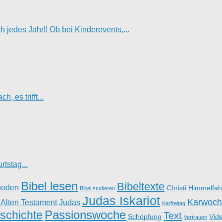
jedes Jahr!! Ob bei Kinderevents,...
, es trifft...
tstag...
Bibel lesen
Bibeltexte
hoden
Christi Himmelfah
Bibel studieren
Judas Iskariot
Karwoch
 Alten Testament
Judas
Karfreitag
Passionswoche
schichte
Text
Schöpfung
Vid
Vertrauen