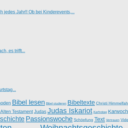
jedes Jahr!! Ob bei Kinderevents,...
, es trifft...
tstag...
Bibel lesen
Bibeltexte
hoden
Christi Himmelfah
Bibel studieren
Judas Iskariot
Karwoch
 Alten Testament
Judas
Karfreitag
Passionswoche
schichte
Text
Schöpfung
Vid
Vertrauen
ten
Weihnachtsgeschichte