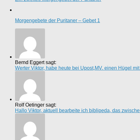
Morgengebete der Puritaner – Gebet 1
Bernd Eggert sagt:
Werter Viktor, habe heute bei Upost,MV. einen Hügel mi
Rolf Oetinger sagt:
Hallo Viktor, aktuell bearbeite ich biblipeda, das zwisc