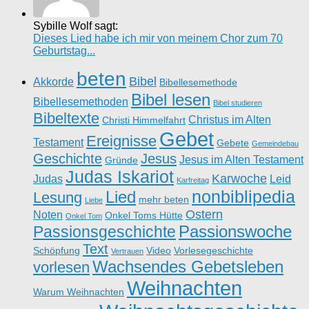
Sybille Wolf sagt:
Dieses Lied habe ich mir von meinem Chor zum 70
Geburtstag...
beten
Bibel
Akkorde
Bibellesemethode
Bibel lesen
Bibellesemethoden
Bibel studieren
Bibeltexte
Christus im Alten
Christi Himmelfahrt
Gebet
Ereignisse
Testament
Gebete
Gemeindebau
Geschichte
Jesus
Jesus im Alten Testament
Gründe
Judas Iskariot
Karwoche
Judas
Leid
Karfreitag
nonbiblipedia
Lied
Lesung
mehr beten
Liebe
Ostern
Noten
Onkel Toms Hütte
Onkel Tom
Passionswoche
Passionsgeschichte
Text
Schöpfung
Video
Vorlesegeschichte
Vertrauen
Wachsendes Gebetsleben
vorlesen
Weihnachten
Warum Weihnachten