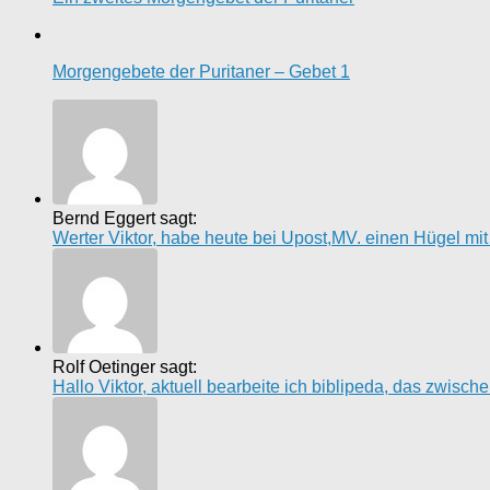
Morgengebete der Puritaner – Gebet 1
Bernd Eggert sagt:
Werter Viktor, habe heute bei Upost,MV. einen Hügel mi
Rolf Oetinger sagt:
Hallo Viktor, aktuell bearbeite ich biblipeda, das zwisc