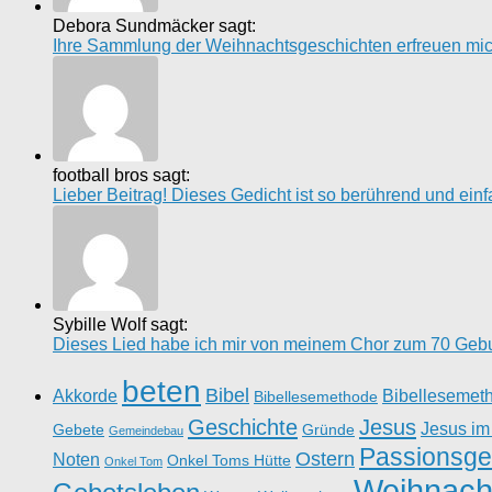
Debora Sundmäcker sagt:
Ihre Sammlung der Weihnachtsgeschichten erfreuen mich 
football bros sagt:
Lieber Beitrag! Dieses Gedicht ist so berührend und einfach
Sybille Wolf sagt:
Dieses Lied habe ich mir von meinem Chor zum 70 Gebur
beten
Bibel
Akkorde
Bibellesemet
Bibellesemethode
Geschichte
Jesus
Jesus im
Gebete
Gründe
Gemeindebau
Passionsge
Ostern
Noten
Onkel Toms Hütte
Onkel Tom
Weihnach