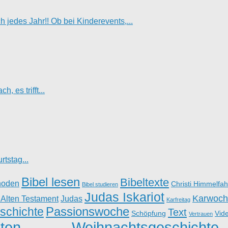
jedes Jahr!! Ob bei Kinderevents,...
, es trifft...
tstag...
Bibel lesen
Bibeltexte
hoden
Christi Himmelfah
Bibel studieren
Judas Iskariot
Karwoch
 Alten Testament
Judas
Karfreitag
Passionswoche
schichte
Text
Schöpfung
Vid
Vertrauen
ten
Weihnachtsgeschichte