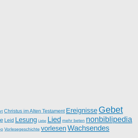
Gebet
Ereignisse
Christus im Alten Testament
rt
nonbiblipedia
Lied
Lesung
e
Leid
mehr beten
Liebe
Wachsendes
vorlesen
eo
Vorlesegeschichte