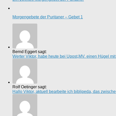
Morgengebete der Puritaner – Gebet 1
Bernd Eggert sagt:
Werter Viktor, habe heute bei Upost,MV. einen Hügel mi
Rolf Oetinger sagt:
Hallo Viktor, aktuell bearbeite ich biblipeda, das zwisc