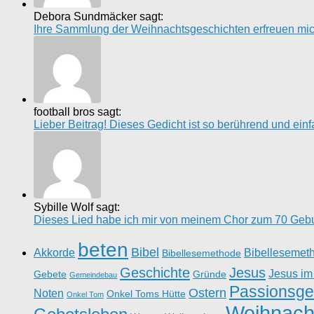
Debora Sundmäcker sagt:
Ihre Sammlung der Weihnachtsgeschichten erfreuen mich 
football bros sagt:
Lieber Beitrag! Dieses Gedicht ist so berührend und einfach
Sybille Wolf sagt:
Dieses Lied habe ich mir von meinem Chor zum 70 Gebur
beten
Bibel
Akkorde
Bibellesemet
Bibellesemethode
Geschichte
Jesus
Jesus im
Gebete
Gründe
Gemeindebau
Passionsge
Ostern
Noten
Onkel Toms Hütte
Onkel Tom
Weihnach