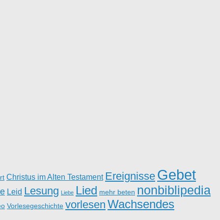
Gebet
Ereignisse
Christus im Alten Testament
rt
nonbiblipedia
Lied
Lesung
e
Leid
mehr beten
Liebe
Wachsendes
vorlesen
eo
Vorlesegeschichte