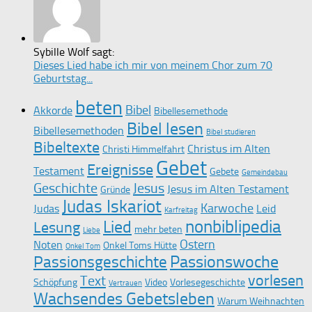
Sybille Wolf sagt:
Dieses Lied habe ich mir von meinem Chor zum 70
Geburtstag...
beten
Bibel
Akkorde
Bibellesemethode
Bibel lesen
Bibellesemethoden
Bibel studieren
Bibeltexte
Christus im Alten
Christi Himmelfahrt
Gebet
Ereignisse
Testament
Gebete
Gemeindebau
Geschichte
Jesus
Jesus im Alten Testament
Gründe
Judas Iskariot
Karwoche
Judas
Leid
Karfreitag
nonbiblipedia
Lied
Lesung
mehr beten
Liebe
Ostern
Noten
Onkel Toms Hütte
Onkel Tom
Passionswoche
Passionsgeschichte
vorlesen
Text
Schöpfung
Video
Vorlesegeschichte
Vertrauen
Wachsendes Gebetsleben
Warum Weihnachten