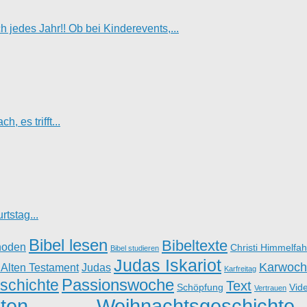
jedes Jahr!! Ob bei Kinderevents,...
, es trifft...
tstag...
Bibel lesen
Bibeltexte
hoden
Christi Himmelfah
Bibel studieren
Judas Iskariot
Karwoch
 Alten Testament
Judas
Karfreitag
Passionswoche
schichte
Text
Schöpfung
Vid
Vertrauen
ten
Weihnachtsgeschichte