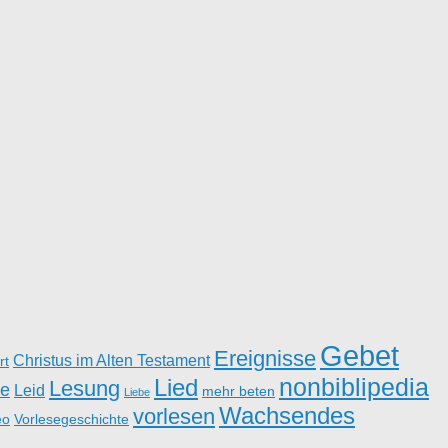
Gebet
Ereignisse
Christus im Alten Testament
rt
nonbiblipedia
Lied
Lesung
e
Leid
mehr beten
Liebe
Wachsendes
vorlesen
eo
Vorlesegeschichte