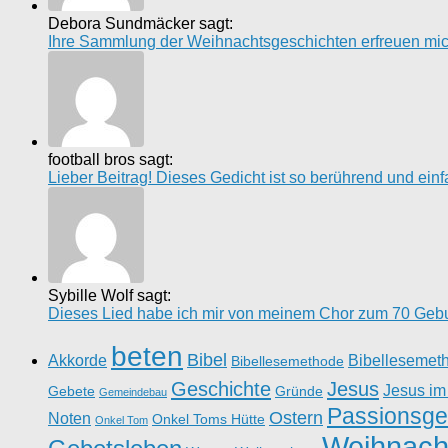
Debora Sundmäcker sagt:
Ihre Sammlung der Weihnachtsgeschichten erfreuen mich 
football bros sagt:
Lieber Beitrag! Dieses Gedicht ist so berührend und einfach
Sybille Wolf sagt:
Dieses Lied habe ich mir von meinem Chor zum 70 Gebur
beten
Bibel
Akkorde
Bibellesemet
Bibellesemethode
Geschichte
Jesus
Jesus im
Gebete
Gründe
Gemeindebau
Passionsge
Ostern
Noten
Onkel Toms Hütte
Onkel Tom
Weihnach