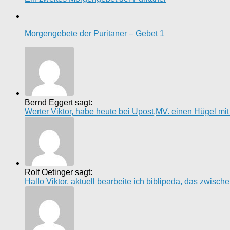
Morgengebete der Puritaner – Gebet 1
Bernd Eggert sagt:
Werter Viktor, habe heute bei Upost,MV. einen Hügel mi
Rolf Oetinger sagt:
Hallo Viktor, aktuell bearbeite ich biblipeda, das zwisc