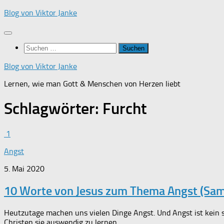
Zum
Blog von Viktor Janke
Inhalt
springen
Suchen
nach:
Blog von Viktor Janke
Lernen, wie man Gott & Menschen von Herzen liebt
Schlagwörter:
Furcht
1
Angst
5. Mai 2020
10 Worte von Jesus zum Thema Angst (Sam
Heutzutage machen uns vielen Dinge Angst. Und Angst ist kein 
Christen sie auswendig zu lernen,...