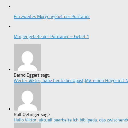
Ein zweites Morgengebet der Puritaner
Morgengebete der Puritaner – Gebet 1
Bernd Eggert sagt:
Werter Viktor, habe heute bei Upost,MV. einen Hügel mit 
Rolf Oetinger sagt:
Hallo Viktor, aktuell bearbeite ich biblipeda, das zwischen