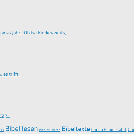
es Jahr!! Ob bei Kinderevents,...
es trifft...
ag...
Bibel lesen
Bibeltexte
en
Ch
Christi Himmelfahrt
Bibel studieren