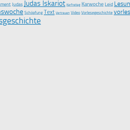
Judas Iskariot
Lesu
Karwoche
tament
Judas
Leid
Karfreitag
nswoche
vorle
Text
Schöpfung
Video
Vorlesegeschichte
Vertrauen
sgeschichte