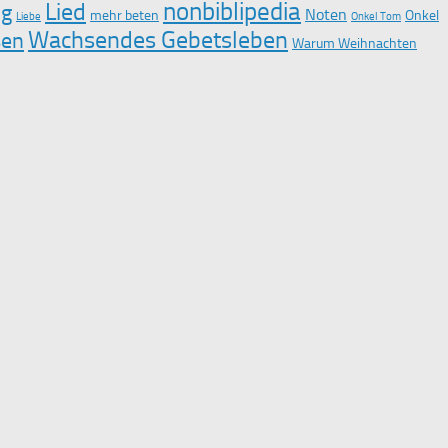
nonbiblipedia
Lied
ng
Noten
mehr beten
Onkel
Liebe
Onkel Tom
Wachsendes Gebetsleben
sen
Warum Weihnachten