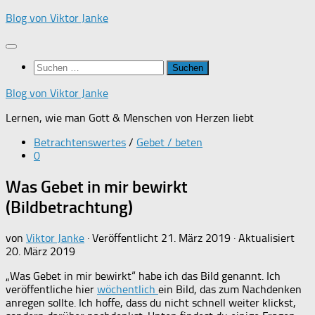
Zum
Blog von Viktor Janke
Inhalt
springen
Suchen
nach:
Blog von Viktor Janke
Lernen, wie man Gott & Menschen von Herzen liebt
Betrachtenswertes
/
Gebet / beten
0
Was Gebet in mir bewirkt
(Bildbetrachtung)
von
Viktor Janke
· Veröffentlicht
21. März 2019
· Aktualisiert
20. März 2019
„Was Gebet in mir bewirkt“ habe ich das Bild genannt. Ich
veröffentliche hier
wöchentlich
ein Bild, das zum Nachdenken
anregen sollte. Ich hoffe, dass du nicht schnell weiter klickst,