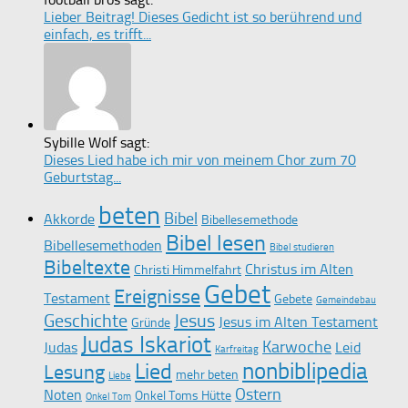
Lieber Beitrag! Dieses Gedicht ist so berührend und
einfach, es trifft...
Sybille Wolf sagt:
Dieses Lied habe ich mir von meinem Chor zum 70
Geburtstag...
beten
Bibel
Akkorde
Bibellesemethode
Bibel lesen
Bibellesemethoden
Bibel studieren
Bibeltexte
Christus im Alten
Christi Himmelfahrt
Gebet
Ereignisse
Testament
Gebete
Gemeindebau
Geschichte
Jesus
Jesus im Alten Testament
Gründe
Judas Iskariot
Karwoche
Judas
Leid
Karfreitag
nonbiblipedia
Lied
Lesung
mehr beten
Liebe
Ostern
Noten
Onkel Toms Hütte
Onkel Tom