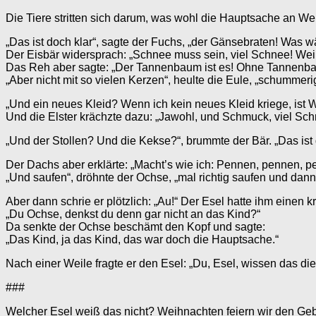
Die Tiere stritten sich darum, was wohl die Hauptsache an We
„Das ist doch klar“, sagte der Fuchs, „der Gänsebraten! Was
Der Eisbär widersprach: „Schnee muss sein, viel Schnee! Wei
Das Reh aber sagte: „Der Tannenbaum ist es! Ohne Tannenbau
„Aber nicht mit so vielen Kerzen“, heulte die Eule, „schumme
„Und ein neues Kleid? Wenn ich kein neues Kleid kriege, ist We
Und die Elster krächzte dazu: „Jawohl, und Schmuck, viel Sch
„Und der Stollen? Und die Kekse?“, brummte der Bär. „Das i
Der Dachs aber erklärte: „Macht’s wie ich: Pennen, pennen, pe
„Und saufen“, dröhnte der Ochse, „mal richtig saufen und dann 
Aber dann schrie er plötzlich: „Au!“ Der Esel hatte ihm einen krä
„Du Ochse, denkst du denn gar nicht an das Kind?“
Da senkte der Ochse beschämt den Kopf und sagte:
„Das Kind, ja das Kind, das war doch die Hauptsache.“
Nach einer Weile fragte er den Esel: „Du, Esel, wissen das di
###
Welcher Esel weiß das nicht? Weihnachten feiern wir den Geb