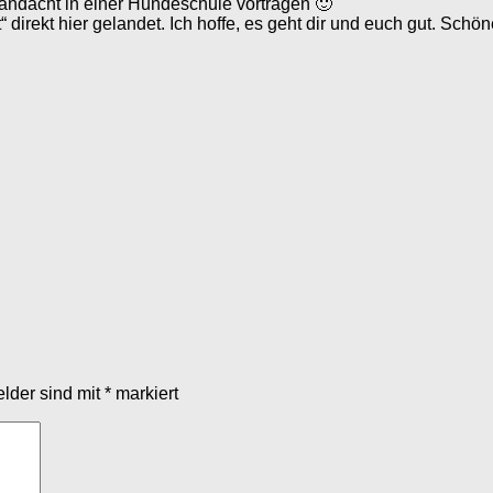
andacht in einer Hundeschule vortragen 🙂
irekt hier gelandet. Ich hoffe, es geht dir und euch gut. Sch
elder sind mit
*
markiert