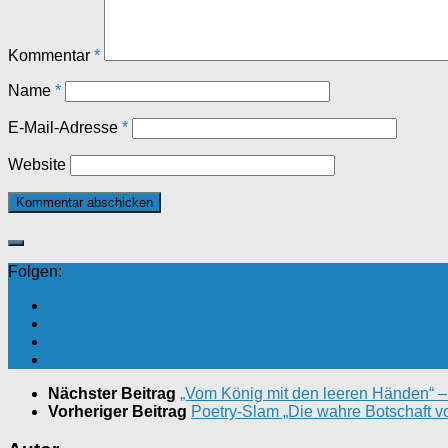
Kommentar
*
Name
*
E-Mail-Adresse
*
Website
Folgen:
Nächster Beitrag
„Vom König mit den leeren Händen“ 
Vorheriger Beitrag
Poetry-Slam „Die wahre Botschaft 